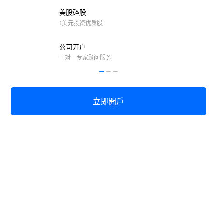
美股碎股
1美元投资优质股
公司开户
一对一专家顾问服务
立即開戶